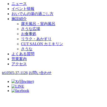
ニュース
イベント情報
おいでんの湯の過ごし方
施設紹介
露天風呂・室内風呂
さうな広場
お食事処
リラク・あかすり
CUT SALON
カミキリン
さうな
よくある質問
営業案内
アクセス
tel.
0565-37-1126
お問い合わせ