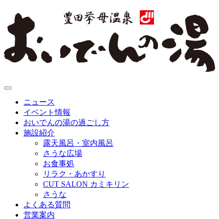
ニュース
イベント情報
おいでんの湯の過ごし方
施設紹介
露天風呂・室内風呂
さうな広場
お食事処
リラク・あかすり
CUT SALON
カミキリン
さうな
よくある質問
営業案内