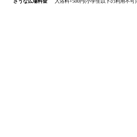
さうな広場料金
入浴料+500円
(小学生以下の利用不可)