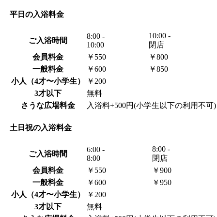
平日の入浴料金
10:00 -
8:00 -
ご入浴時間
10:00
閉店
会員料金
￥550
￥800
一般料金
￥600
￥850
小人
（4才〜小学生）
￥200
3才以下
無料
さうな広場料金
入浴料+500円
(小学生以下の利用不可)
土日祝の入浴料金
8:00 -
6:00 -
ご入浴時間
8:00
閉店
会員料金
￥550
￥900
一般料金
￥600
￥950
小人
（4才〜小学生）
￥200
3才以下
無料